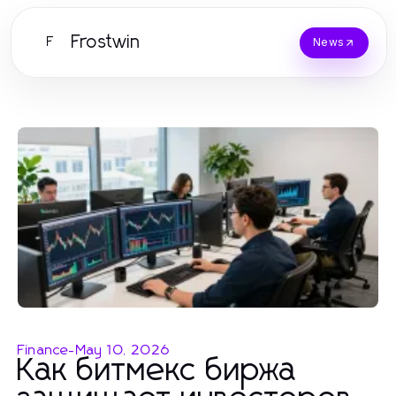
Frostwin
F
News
Finance
-
May 10, 2026
Как битмекс биржа