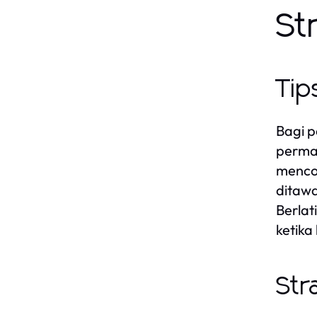
St
Tip
Bagi p
permai
mencob
ditawa
Berla
ketik
Str