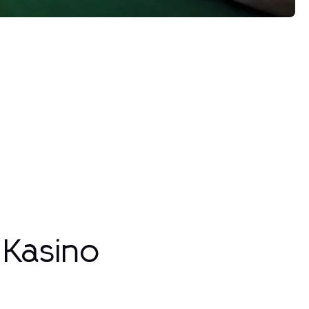
 Kasino