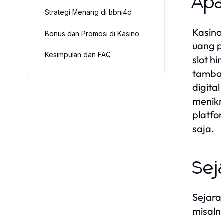
Apa
Strategi Menang di bbni4d
Kasino
Bonus dan Promosi di Kasino
uang p
Kesimpulan dan FAQ
slot h
tambah
digita
menikm
platfo
saja.
Sej
Sejara
misaln