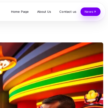
Home Page
About Us
Contact us
News