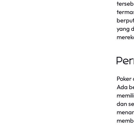
terseb
termas
berput
yang 
merek
Per
Poker 
Ada be
memili
dan se
menang
member