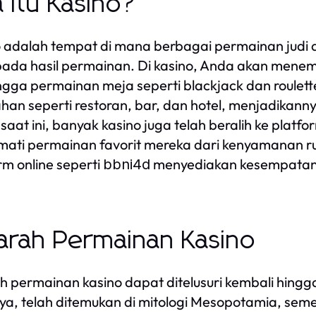
 itu Kasino?
 adalah tempat di mana berbagai permainan judi 
ada hasil permainan. Di kasino, Anda akan mene
ingga permainan meja seperti blackjack dan roulet
an seperti restoran, bar, dan hotel, menjadikann
l saat ini, banyak kasino juga telah beralih ke pla
ati permainan favorit mereka dari kenyamanan r
rm online seperti
menyediakan kesempatan 
bbni4d
arah Permainan Kasino
h permainan kasino dapat ditelusuri kembali hingg
ya, telah ditemukan di mitologi Mesopotamia, sem