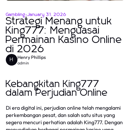
Gambling
-
January 31, 2026
Strategi Menang untuk
King777: Menguasai
Permainan Kasino Online
di 2026
Henry Phillips
H
admin
Kebangkitan King777
dalam Perjudian Online
Di era digital ini, perjudian online telah mengalami
perkembangan pesat, dan salah satu situs yang
segera mencuri perhatian adalah King777. Dengan
menyediakan berbagai permainan kasino yang