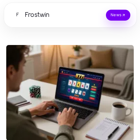
Frostwin
F
News