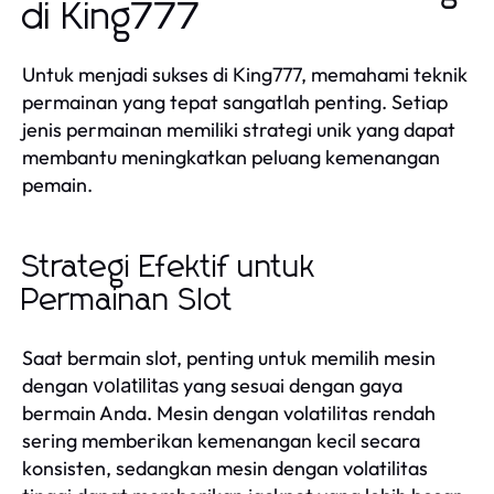
di King777
Untuk menjadi sukses di King777, memahami teknik
permainan yang tepat sangatlah penting. Setiap
jenis permainan memiliki strategi unik yang dapat
membantu meningkatkan peluang kemenangan
pemain.
Strategi Efektif untuk
Permainan Slot
Saat bermain slot, penting untuk memilih mesin
dengan
yang sesuai dengan gaya
volatilitas
bermain Anda. Mesin dengan volatilitas rendah
sering memberikan kemenangan kecil secara
konsisten, sedangkan mesin dengan volatilitas