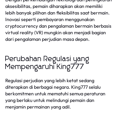
aksesibilitas, pemain diharapkan akan memiliki
lebih banyak pilihan dan fleksibilitas saat bermain.
Inovasi seperti pembayaran menggunakan
cryptocurrency dan pengalaman bermain berbasis
virtual reality (VR) mungkin akan menjadi bagian
dari pengalaman perjudian masa depan.
Perubahan Regulasi yang
Mempengaruhi King777
Regulasi perjudian yang lebih ketat sedang
diterapkan di berbagai negara. King777 selalu
berkomitmen untuk mematuhi semua peraturan
yang berlaku untuk melindungi pemain dan
menjamin permainan yang adil.