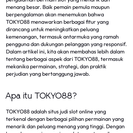
menang besar. Baik pemain pemula maupun
berpengalaman akan menemukan bahwa
TOKYO88 menawarkan berbagai fitur yang
dirancang untuk meningkatkan peluang
kemenangan, termasuk antarmuka yang ramah
pengguna dan dukungan pelanggan yang responsif.
Dalam artikel ini, kita akan membahas lebih dalam
tentang berbagai aspek dari TOKYO88, termasuk
mekanika permainan, strategi, dan praktik
perjudian yang bertanggung jawab.
Apa itu TOKYO88?
TOKYO88 adalah situs judi slot online yang
terkenal dengan berbagai pilihan permainan yang
menarik dan peluang menang yang tinggi. Dengan