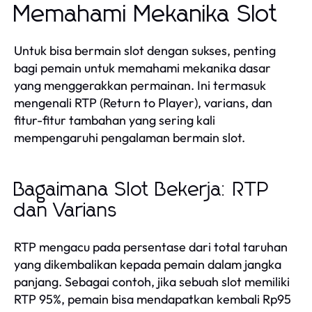
Memahami Mekanika Slot
Untuk bisa bermain slot dengan sukses, penting
bagi pemain untuk memahami mekanika dasar
yang menggerakkan permainan. Ini termasuk
mengenali RTP (Return to Player), varians, dan
fitur-fitur tambahan yang sering kali
mempengaruhi pengalaman bermain slot.
Bagaimana Slot Bekerja: RTP
dan Varians
RTP mengacu pada persentase dari total taruhan
yang dikembalikan kepada pemain dalam jangka
panjang. Sebagai contoh, jika sebuah slot memiliki
RTP 95%, pemain bisa mendapatkan kembali Rp95