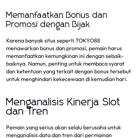
Memanfaatkan Bonus dan
Promosi dengan Bijak
Karena banyak situs seperti TOKYO88
menawarkan bonus dan promosi, pemain harus
memanfaatkan kemungkinan ini dengan sebaik-
baiknya. Namun, penting untuk membaca syarat
dan ketentuan yang terkait dengan bonus tersebut
untuk menghindari kekecewaan di kemudian hari.
Menganalisis Kinerja Slot
dan Tren
Pemain yang serius akan selalu berusaha untuk
menganalisis data dan tren dari permainan