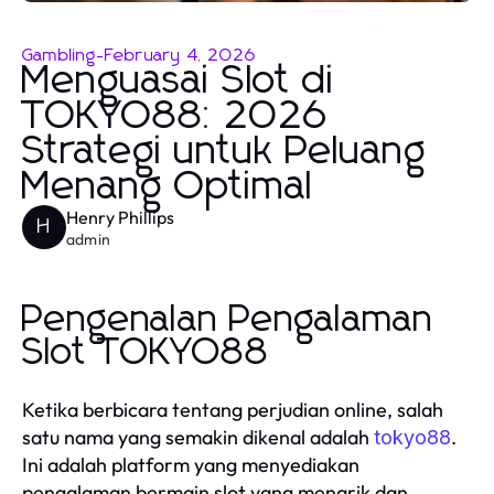
Gambling
-
February 4, 2026
Menguasai Slot di
TOKYO88: 2026
Strategi untuk Peluang
Menang Optimal
Henry Phillips
H
admin
Pengenalan Pengalaman
Slot TOKYO88
Ketika berbicara tentang perjudian online, salah
satu nama yang semakin dikenal adalah
.
tokyo88
Ini adalah platform yang menyediakan
pengalaman bermain slot yang menarik dan